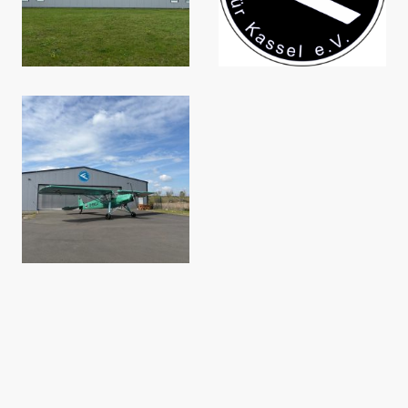
Name
*