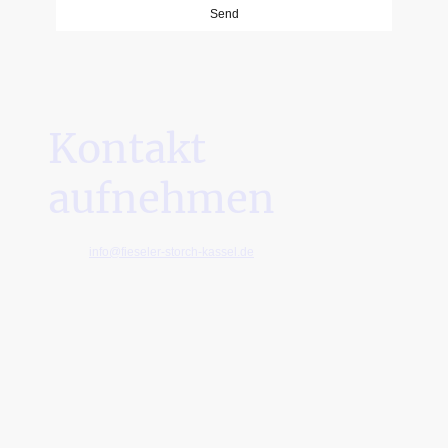
Send
Kontakt
aufnehmen
E-Mail:
info@fieseler-storch-kassel.de
Adresse: Fieseler Storch Str. 30
34379 Calden, Germany